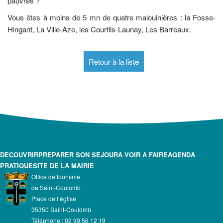
pauvres ?
Vous êtes à moins de 5 mn de quatre malouinières : la Fosse-
Hingant, La Ville-Aze, les Courtils-Launay, Les Barreaux.
Retour à la liste
DECOUVRIR
PREPARER SON SEJOUR
A VOIR A FAIRE
AGENDA
PRATIQUE
SITE DE LA MAIRIE
Office de tourisme
de Saint-Coulomb
Place de l’église
35350 Saint-Coulomb
Téléphone : 02 99 56 12 19