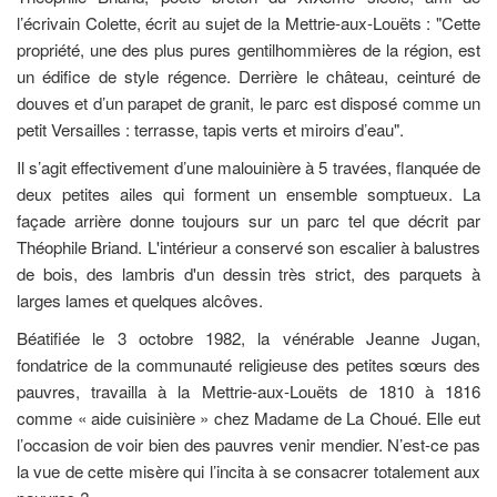
l’écrivain Colette, écrit au sujet de la Mettrie-aux-Louëts : "Cette
propriété, une des plus pures gentilhommières de la région, est
un édifice de style régence. Derrière le château, ceinturé de
douves et d’un parapet de granit, le parc est disposé comme un
petit Versailles : terrasse, tapis verts et miroirs d’eau".
Il s’agit effectivement d’une malouinière à 5 travées, flanquée de
deux petites ailes qui forment un ensemble somptueux. La
façade arrière donne toujours sur un parc tel que décrit par
Théophile Briand. L'intérieur a conservé son escalier à balustres
de bois, des lambris d'un dessin très strict, des parquets à
larges lames et quelques alcôves.
Béatifiée le 3 octobre 1982, la vénérable Jeanne Jugan,
fondatrice de la communauté religieuse des petites sœurs des
pauvres, travailla à la Mettrie-aux-Louëts de 1810 à 1816
comme « aide cuisinière » chez Madame de La Choué. Elle eut
l’occasion de voir bien des pauvres venir mendier. N’est-ce pas
la vue de cette misère qui l’incita à se consacrer totalement aux